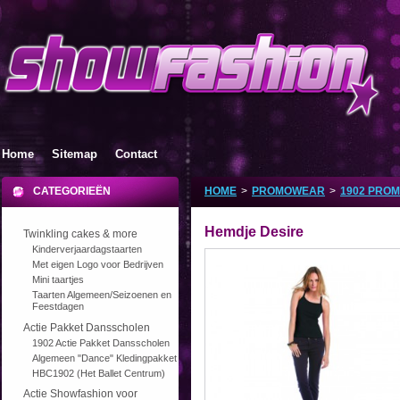
Home
Sitemap
Contact
CATEGORIEËN
HOME
>
PROMOWEAR
>
1902 PRO
Hemdje Desire
Twinkling cakes & more
Kinderverjaardagstaarten
Met eigen Logo voor Bedrijven
Mini taartjes
Taarten Algemeen/Seizoenen en
Feestdagen
Actie Pakket Dansscholen
1902 Actie Pakket Dansscholen
Algemeen "Dance" Kledingpakket
HBC1902 (Het Ballet Centrum)
Actie Showfashion voor