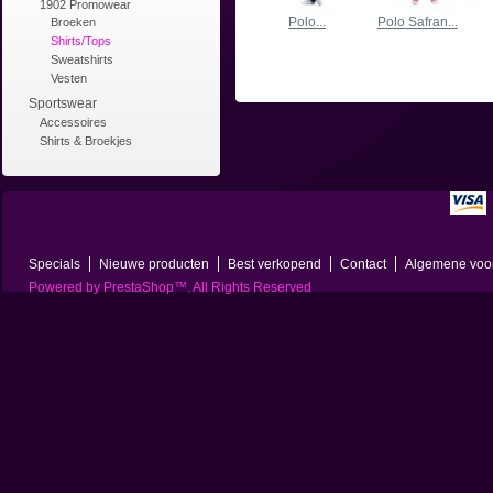
1902 Promowear
Polo...
Polo Safran...
Broeken
Shirts/Tops
Sweatshirts
Vesten
Sportswear
Accessoires
Shirts & Broekjes
Specials
Nieuwe producten
Best verkopend
Contact
Algemene voo
Powered by
PrestaShop
™. All Rights Reserved