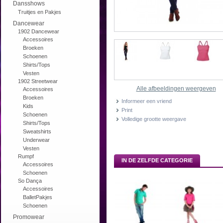
Dansshows
Truitjes en Pakjes
Dancewear
1902 Dancewear
Accessoires
Broeken
Schoenen
Shirts/Tops
Vesten
1902 Streetwear
Alle afbeeldingen weergeven
Accessoires
Broeken
Informeer een vriend
Kids
Print
Schoenen
Volledige grootte weergave
Shirts/Tops
Sweatshirts
Underwear
Vesten
Rumpf
IN DE ZELFDE CATEGORIE
Accessoires
Schoenen
So Dança
Accessoires
BalletPakjes
Schoenen
Promowear