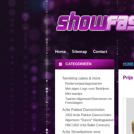
Home
Sitemap
Contact
CATEGORIEËN
HOME
Prij
Twinkling cakes & more
Kinderverjaardagstaarten
Met eigen Logo voor Bedrijven
Mini taartjes
Taarten Algemeen/Seizoenen en
Feestdagen
Actie Pakket Dansscholen
1902 Actie Pakket Dansscholen
Algemeen "Dance" Kledingpakket
HBC1902 (Het Ballet Centrum)
Actie Showfashion voor