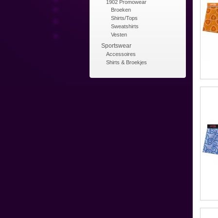
1902 Promowear
Broeken
Shirts/Tops
Sweatshirts
Vesten
Sportswear
Accessoires
Shirts & Broekjes