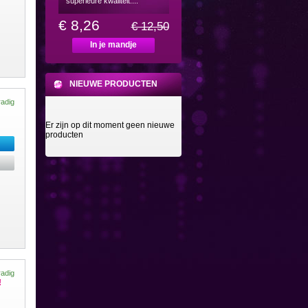
superieure kwaliteit....
€ 8,26
€ 12,50
In je mandje
NIEUWE PRODUCTEN
radig
Er zijn op dit moment geen nieuwe
producten
radig
!