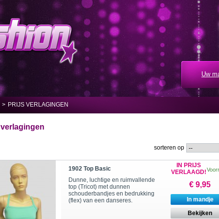
Uw ma
>
PRIJS VERLAGINGEN
s verlagingen
sorteren op
IN PRIJS
1902 Top Basic
Voor
VERLAAGD!
Dunne, luchtige en ruimvallende
€ 9,95
top (Tricot) met dunnen
schouderbandjes en bedrukking
In mandje
(flex) van een danseres.
Bekijken