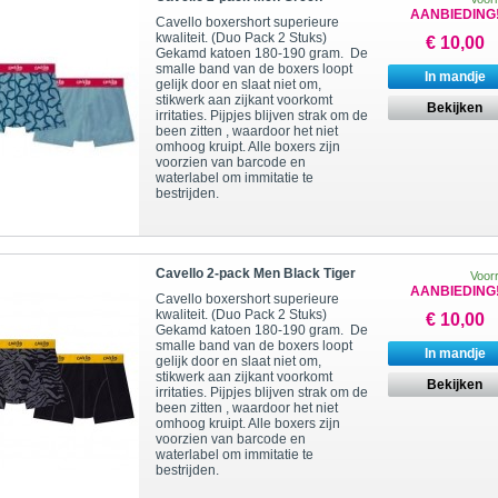
AANBIEDING
Cavello boxershort superieure
kwaliteit. (Duo Pack 2 Stuks)
€ 10,00
Gekamd katoen 180-190 gram. De
smalle band van de boxers loopt
In mandje
gelijk door en slaat niet om,
stikwerk aan zijkant voorkomt
Bekijken
irritaties. Pijpjes blijven strak om de
been zitten , waardoor het niet
omhoog kruipt. Alle boxers zijn
voorzien van barcode en
waterlabel om immitatie te
bestrijden.
Cavello 2-pack Men Black Tiger
Voor
AANBIEDING
Cavello boxershort superieure
kwaliteit. (Duo Pack 2 Stuks)
€ 10,00
Gekamd katoen 180-190 gram. De
smalle band van de boxers loopt
In mandje
gelijk door en slaat niet om,
stikwerk aan zijkant voorkomt
Bekijken
irritaties. Pijpjes blijven strak om de
been zitten , waardoor het niet
omhoog kruipt. Alle boxers zijn
voorzien van barcode en
waterlabel om immitatie te
bestrijden.