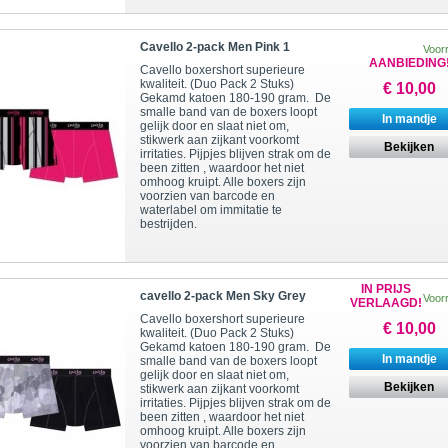
Cavello 2-pack Men Pink 1
Voor
AANBIEDING
Cavello boxershort superieure
kwaliteit. (Duo Pack 2 Stuks)
€ 10,00
Gekamd katoen 180-190 gram. De
smalle band van de boxers loopt
In mandje
gelijk door en slaat niet om,
stikwerk aan zijkant voorkomt
Bekijken
irritaties. Pijpjes blijven strak om de
been zitten , waardoor het niet
omhoog kruipt. Alle boxers zijn
voorzien van barcode en
waterlabel om immitatie te
bestrijden.
IN PRIJS
cavello 2-pack Men Sky Grey
Voor
VERLAAGD!
Cavello boxershort superieure
€ 10,00
kwaliteit. (Duo Pack 2 Stuks)
Gekamd katoen 180-190 gram. De
In mandje
smalle band van de boxers loopt
gelijk door en slaat niet om,
Bekijken
stikwerk aan zijkant voorkomt
irritaties. Pijpjes blijven strak om de
been zitten , waardoor het niet
omhoog kruipt. Alle boxers zijn
voorzien van barcode en