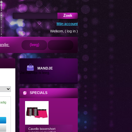
Zoek
Mijn account
Welkom, (
log in
)
ndje:
(leeg)
MANDJE
Uw mandje is leeg.
SPECIALS
radig
Cavello boxershort