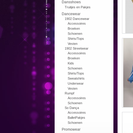
Dansshows
Truitjes en Pakjes
Dancewear
1902 Dancewear
Accessoires
Broeken
Schoenen
Shirts/Tops
Vesten
1902 Streetwear
Accessoires
Broeken
Kids
Schoenen
Shirts/Tops
Sweatshirts
Underwear
Vesten
Rumpf
Accessoires
Schoenen
So Dança
Accessoires
BalletPakjes
Schoenen
Promowear