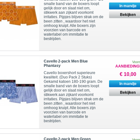
smalle band van de boxers loopt
In mandje
gelijk door en slaat niet om,
stikwerk aan zijkant voorkomt
Bekijken
irritaties. Pijpjes blijven strak om de
been zitten , waardoor het niet
omhoog kruipt. Alle boxers zijn
voorzien van barcode en
waterlabel om immitatie te
bestrijden.
Cavello 2-pack Men Blue
Voor
Phantasy
AANBIEDING
Cavello boxershort superieure
€ 10,00
kwaliteit. (Duo Pack 2 Stuks)
Gekamd katoen 180-190 gram. De
In mandje
smalle band van de boxers loopt
gelijk door en slaat niet om,
Bekijken
stikwerk aan zijkant voorkomt
irritaties. Pijpjes blijven strak om de
been zitten , waardoor het niet
omhoog kruipt. Alle boxers zijn
voorzien van barcode en
waterlabel om immitatie te
bestrijden.
Cavello 2-pack Men Green
Voor