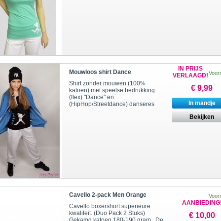
IN PRIJS
Mouwloos shirt Dance
Voor
VERLAAGD!
Shirt zonder mouwen (100%
€ 9,99
katoen) met speelse bedrukking
(flex) "Dance" en
In mandje
(HipHop/Streetdance) danseres
Bekijken
Cavello 2-pack Men Orange
Voor
AANBIEDING
Cavello boxershort superieure
kwaliteit. (Duo Pack 2 Stuks)
€ 10,00
Gekamd katoen 180-190 gram. De