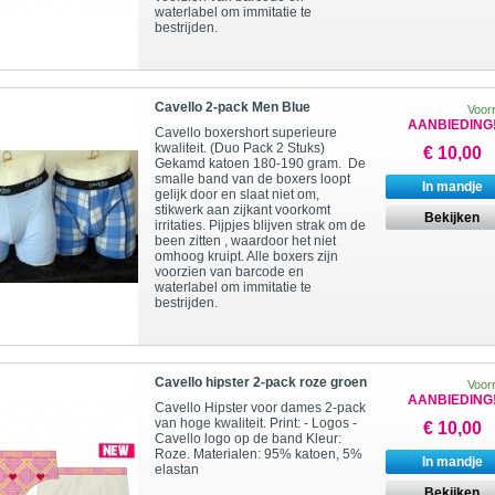
waterlabel om immitatie te
bestrijden.
Cavello 2-pack Men Blue
Voor
AANBIEDING
Cavello boxershort superieure
kwaliteit. (Duo Pack 2 Stuks)
€ 10,00
Gekamd katoen 180-190 gram. De
smalle band van de boxers loopt
In mandje
gelijk door en slaat niet om,
stikwerk aan zijkant voorkomt
Bekijken
irritaties. Pijpjes blijven strak om de
been zitten , waardoor het niet
omhoog kruipt. Alle boxers zijn
voorzien van barcode en
waterlabel om immitatie te
bestrijden.
Cavello hipster 2-pack roze groen
Voor
AANBIEDING
Cavello Hipster voor dames 2-pack
van hoge kwaliteit. Print: - Logos -
€ 10,00
Cavello logo op de band Kleur:
Roze. Materialen: 95% katoen, 5%
In mandje
elastan
Bekijken