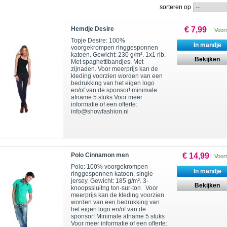
sorteren op
Hemdje Desire
€ 7,99
Voor
Topje Desire: 100%
In mandje
voorgekrompen ringgesponnen
katoen. Gewicht: 230 g/m². 1x1 rib.
Bekijken
Met spaghettibandjes. Met
zijnaden. Voor meerprijs kan de
kleding voorzien worden van een
bedrukking van het eigen logo
en/of van de sponsor! minimale
afname 5 stuks Voor meer
informatie of een offerte:
info@showfashion.nl
Polo Cinnamon men
€ 14,99
Voor
Polo: 100% voorgekrompen
In mandje
ringgesponnen katoen, single
jersey. Gewicht: 185 g/m². 3-
Bekijken
knoopssluitng ton-sur-ton Voor
meerprijs kan de kleding voorzien
worden van een bedrukking van
het eigen logo en/of van de
sponsor! Minimale afname 5 stuks
Voor meer informatie of een offerte: