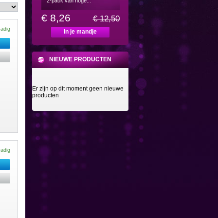
2-pack van hoge...
€ 8,26
€ 12,50
radig
In je mandje
NIEUWE PRODUCTEN
Er zijn op dit moment geen nieuwe
producten
radig