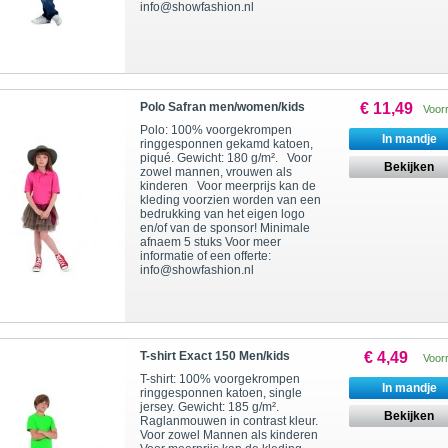
info@showfashion.nl
Polo Safran men/women/kids
€ 11,49
Voor
Polo: 100% voorgekrompen
In mandje
ringgesponnen gekamd katoen,
piqué. Gewicht: 180 g/m². Voor
Bekijken
zowel mannen, vrouwen als
kinderen Voor meerprijs kan de
kleding voorzien worden van een
bedrukking van het eigen logo
en/of van de sponsor! Minimale
afnaem 5 stuks Voor meer
informatie of een offerte:
info@showfashion.nl
T-shirt Exact 150 Men/kids
€ 4,49
Voor
T-shirt: 100% voorgekrompen
In mandje
ringgesponnen katoen, single
jersey. Gewicht: 185 g/m².
Bekijken
Raglanmouwen in contrast kleur.
Voor zowel Mannen als kinderen