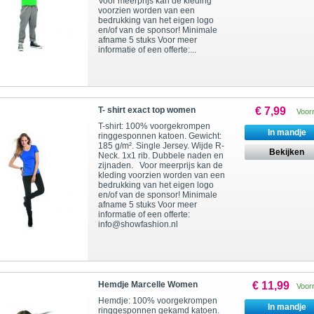
Voor meerprijs kan de kleding
voorzien worden van een
bedrukking van het eigen logo
en/of van de sponsor! Minimale
afname 5 stuks Voor meer
informatie of een offerte:...
T- shirt exact top women
€ 7,99
Voor
T-shirt: 100% voorgekrompen
In mandje
ringgesponnen katoen. Gewicht:
185 g/m². Single Jersey. Wijde R-
Bekijken
Neck. 1x1 rib. Dubbele naden en
zijnaden. Voor meerprijs kan de
kleding voorzien worden van een
bedrukking van het eigen logo
en/of van de sponsor! Minimale
afname 5 stuks Voor meer
informatie of een offerte:
info@showfashion.nl
Hemdje Marcelle Women
€ 11,99
Voor
Hemdje: 100% voorgekrompen
In mandje
ringgesponnen gekamd katoen.