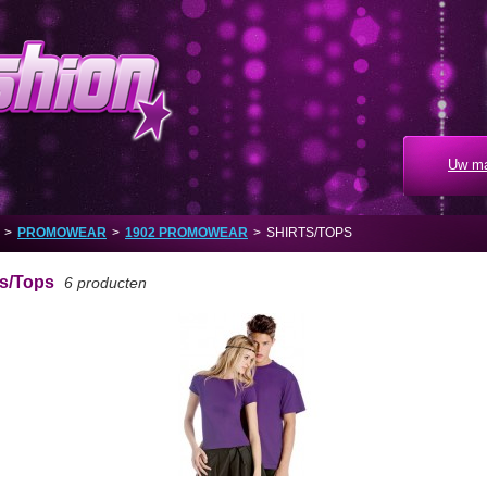
Uw ma
>
PROMOWEAR
>
1902 PROMOWEAR
>
SHIRTS/TOPS
ts/Tops
6 producten