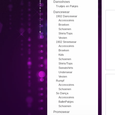
Dansshows
Truitjes en Pakjes
Dancewear
1902 Dancewear
Accessoires
Broeken
Schoenen
Shirts/Tops
Vesten
1902 Streetwear
Accessoires
Broeken
Kids
Schoenen
Shirts/Tops
Sweatshirts
Underwear
Vesten
Rumpf
Accessoires
Schoenen
So Dança
Accessoires
BalletPakjes
Schoenen
Promowear