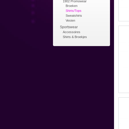
1902 Promowear
Broeken
Shirts/Tops
Sweatshirts
Vesten
Sportswear
Accessoires
Shirts & Broekjes