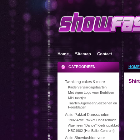
Home
Sitemap
Contact
CATEGORIEËN
HOME
Shir
Twinkling cakes & more
Kinderverjaardagstaarten
Met eigen Logo voor Bedrijven
Mini taartjes
Taarten Algemeen/Seizoenen en
Feestdagen
Actie Pakket Dansscholen
1902 Actie Pakket Dansscholen
Algemeen "Dance" Kledingpakket
HBC1902 (Het Ballet Centrum)
Actie Showfashion voor