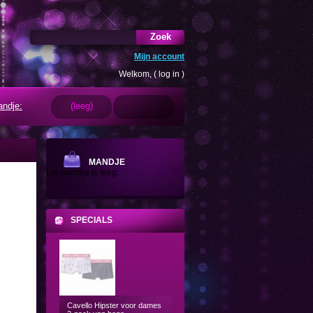
Zoek
Mijn account
Welkom, (
log in
)
ndje:
(leeg)
MANDJE
Uw mandje is leeg.
SPECIALS
Cavello Hipster voor dames