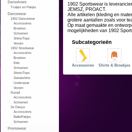
Dansshows
1902 Sportswear is leverancie
Truitjes en Pakjes
JEMSZ, PROACT.
Dancewear
Alle artikelen (kleding en mate
1902 Dancewear
grotere aantallen zoals voor t
Accessoires
Op maat gemaakte en ontworpen
Broeken
mogelijkheden van 1902 Sport
Schoenen
Shirts/Tops
Subcategorieën
Vesten
1902 Streetwear
Accessoires
Broeken
Kids
Accessoires
Shirts & Broekjes
Schoenen
Shirts/Tops
Sweatshirts
Underwear
Vesten
Rumpf
Accessoires
Schoenen
So Dança
Accessoires
BalletPakjes
Schoenen
Promowear