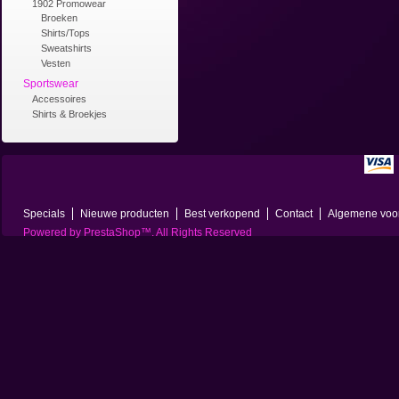
1902 Promowear
Broeken
Shirts/Tops
Sweatshirts
Vesten
Sportswear
Accessoires
Shirts & Broekjes
Specials
Nieuwe producten
Best verkopend
Contact
Algemene voo
Powered by
PrestaShop
™. All Rights Reserved