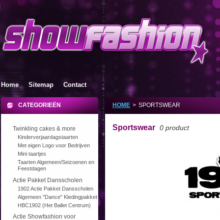
Home
Sitemap
Contact
CATEGORIEËN
HOME
>
SPORTSWEAR
Sportswear
0 product
Twinkling cakes & more
Kinderverjaardagstaarten
Met eigen Logo voor Bedrijven
Mini taartjes
Taarten Algemeen/Seizoenen en
Feestdagen
Actie Pakket Dansscholen
1902 Actie Pakket Dansscholen
Algemeen "Dance" Kledingpakket
HBC1902 (Het Ballet Centrum)
Actie Showfashion voor