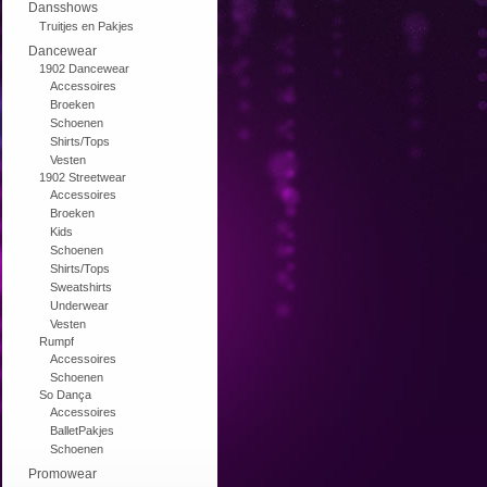
Dansshows
Truitjes en Pakjes
Dancewear
1902 Dancewear
Accessoires
Broeken
Schoenen
Shirts/Tops
Vesten
1902 Streetwear
Accessoires
Broeken
Kids
Schoenen
Shirts/Tops
Sweatshirts
Underwear
Vesten
Rumpf
Accessoires
Schoenen
So Dança
Accessoires
BalletPakjes
Schoenen
Promowear