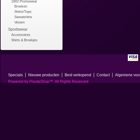
1902 Promowear
Broeken
Shirts/Tops
Sweatshirts
Vesten
Sportswear
Accessoires
Shirts & Broekjes
Specials
Nieuwe producten
Best verkopend
Contact
Algemene voo
Powered by
PrestaShop
™. All Rights Reserved