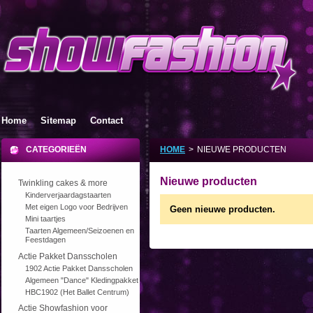
Home
Sitemap
Contact
CATEGORIEËN
HOME
>
NIEUWE PRODUCTEN
Nieuwe producten
Twinkling cakes & more
Kinderverjaardagstaarten
Met eigen Logo voor Bedrijven
Geen nieuwe producten.
Mini taartjes
Taarten Algemeen/Seizoenen en
Feestdagen
Actie Pakket Dansscholen
1902 Actie Pakket Dansscholen
Algemeen "Dance" Kledingpakket
HBC1902 (Het Ballet Centrum)
Actie Showfashion voor