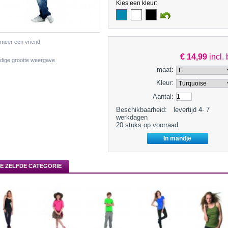
Kies een kleur:
rmeer een vriend
€ 14,99
incl.
edige grootte weergave
maat:
Kleur:
Aantal:
Beschikbaarheid:
levertijd 4- 7
werkdagen
20
stuks op voorraad
DE ZELFDE CATEGORIE