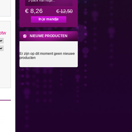
2-pack van hoge...
€ 8,26
€ 12,50
In je mandje
 btw
NIEUWE PRODUCTEN
Er zijn op dit moment geen nieuwe
producten