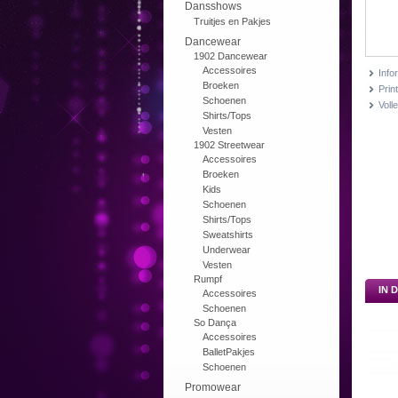
Dansshows
Truitjes en Pakjes
Dancewear
1902 Dancewear
Accessoires
Info
Broeken
Print
Schoenen
Voll
Shirts/Tops
Vesten
1902 Streetwear
Accessoires
Broeken
Kids
Schoenen
Shirts/Tops
Sweatshirts
Underwear
Vesten
Rumpf
IN 
Accessoires
Schoenen
So Dança
Accessoires
BalletPakjes
Schoenen
Promowear