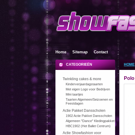
Home
Sitemap
Contact
CATEGORIEËN
HOME
Polo
Twinkling cakes & more
Kinderverjaardagstaarten
Met eigen Logo voor Bedrijven
Mini taartjes
Taarten Algemeen/Seizoenen en
Feestdagen
Actie Pakket Dansscholen
1902 Actie Pakket Dansscholen
Algemeen "Dance" Kledingpakket
HBC1902 (Het Ballet Centrum)
Actie Showfashion voor