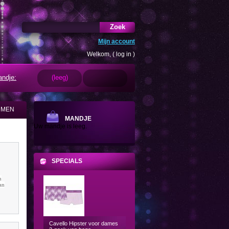
Zoek
Mijn account
Welkom, (
log in
)
ndje:
(leeg)
 MEN
MANDJE
Uw mandje is leeg.
SPECIALS
n
an
Cavello Hipster voor dames