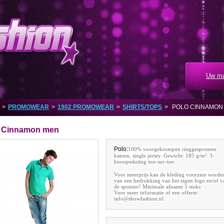
Uw ma
>
PROMOWEAR
>
1902 PROMOWEAR
>
SHIRTS/TOPS
>
POLO CINNAMON
 Cinnamon men
Polo:
100% voorgekrompen ringgesponnen
katoen, single jersey. Gewicht: 185 g/m². 3-
knoopssluitng ton-sur-ton
Voor meerprijs kan de kleding voorzien worde
van een bedrukking van het eigen logo en/of v
de sponsor! Minimale afname 5 stuks
Voor meer informatie of een offerte:
info@showfashion.nl