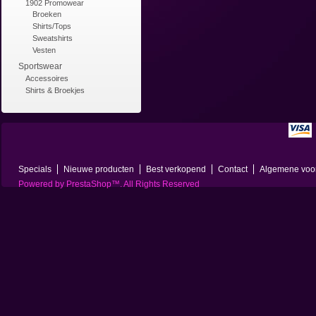
1902 Promowear
Broeken
Shirts/Tops
Sweatshirts
Vesten
Sportswear
Accessoires
Shirts & Broekjes
Specials
Nieuwe producten
Best verkopend
Contact
Algemene voo
Powered by
PrestaShop
™. All Rights Reserved