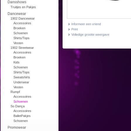
Dansshows
Truitjes en Pakjes
Dancewear
1902 Dancewear
Accessoires
Informeer een vriend
Broeken
Print
Schoenen
Volledige grootte weergave
Shirts/Tops
Vesten
1902 Streetwear
Accessoires
Broeken
Kids
Schoenen
Shirts/Tops
Sweatshirts
Underwear
Vesten
Rumpf
Accessoires
Schoenen
So Dança
Accessoires
BalletPakjes
Schoenen
Promowear