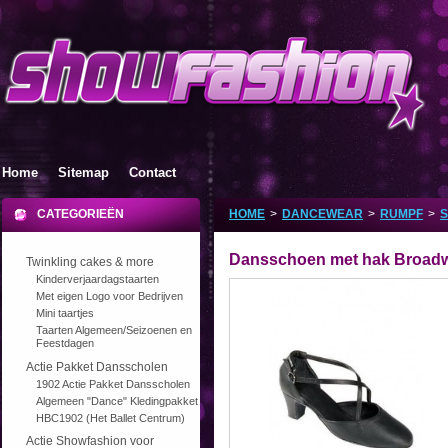
Home
Sitemap
Contact
CATEGORIEËN
HOME
>
DANCEWEAR
>
RUMPF
>
Dansschoen met hak Broad
Twinkling cakes & more
Kinderverjaardagstaarten
Met eigen Logo voor Bedrijven
Mini taartjes
Taarten Algemeen/Seizoenen en
Feestdagen
Actie Pakket Dansscholen
1902 Actie Pakket Dansscholen
Algemeen "Dance" Kledingpakket
HBC1902 (Het Ballet Centrum)
Actie Showfashion voor